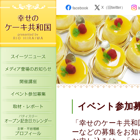
X（旧twitter）
facebook
I
スイーツニュース
メディア登場のお知らせ
開催講座
イベント参加募集
イベント参加
取材・レポート
パティスリーオープン記念日カレン
「幸せのケーキ共和
主宰・平岩理緒プロフィール
ーなどの募集をお知