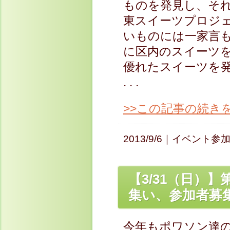
ものを発見し、そ
東スイーツプロジェ
いものには一家言
に区内のスイーツ
優れたスイーツを
. . .
>>この記事の続き
2013/9/6｜
イベント参
【3/31（日）
集い、参加者募
今年もポワソン達