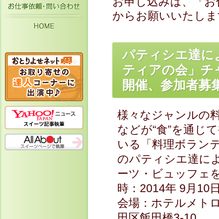
お申し込みは、「お
お仕事依頼・お問い合わせ
からお願いいたしま
HOME
パティシエ達に
ティアの会」チ
開催、参加者募集
様々なジャンルの
などが“食”を通じ
いる「料理ボラン
のパティシエ達によ
ーツ・ビュッフェを
時：2014年 9月10
会場：ホテルメトロ
田区飯田橋3-10 . . .