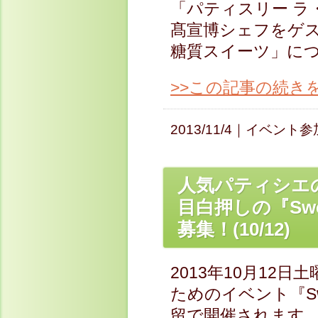
「パティスリー ラ
髙宣博シェフをゲ
糖質スイーツ」について
>>この記事の続き
2013/11/4｜
イベント参
人気パティシエ
目白押しの『Swe
募集！(10/12)
2013年10月12
ためのイベント『Swe
留で開催されます。