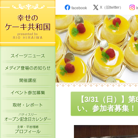
X（旧twitter）
facebook
I
スイーツニュース
メディア登場のお知らせ
開催講座
イベント参加募集
【3/31（日）】
取材・レポート
い、参加者募集！
パティスリーオープン記念日カレン
主宰・平岩理緒プロフィール