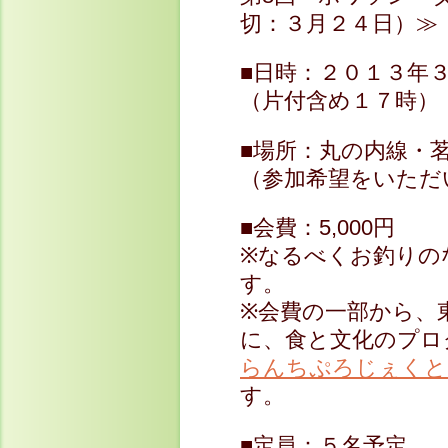
切：３月２４日）≫
■日時：２０１３年
（片付含め１７時）
■場所：丸の内線・
（参加希望をいただ
■会費：5,000円
※なるべくお釣りの
す。
※会費の一部から、
に、食と文化のプロ
らんちぷろじぇくと
す。
■定員：５名予定