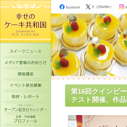
X（旧twitter）
facebook
I
スイーツニュース
メディア登場のお知らせ
開催講座
イベント参加募集
第16回クインビ
取材・レポート
テスト開催、作品募
パティスリーオープン記念日カレン
主宰・平岩理緒プロフィール