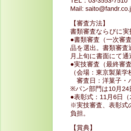
TEL：03-3553-7510
Mail: saito@fandr.co.
【審査方法】
書類審査ならびに実
●書類審査（一次審
品を選出。書類審査通
月上旬に書面にて通
●実技審査（最終審
（会場：東京製菓学
審査日：洋菓子・パ
※パン部門は10月2
●表彰式：11月6日
※実技審査、表彰式
負担。
【賞典】