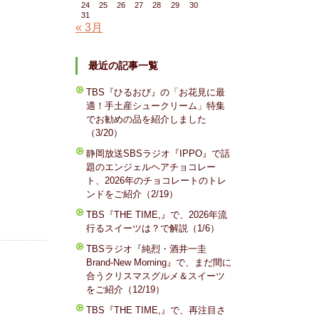
24
25
26
27
28
29
30
31
« 3月
最近の記事一覧
TBS『ひるおび』の「お花見に最
適！手土産シュークリーム」特集
でお勧めの品を紹介しました
（3/20）
静岡放送SBSラジオ『IPPO』で話
題のエンジェルヘアチョコレー
ト、2026年のチョコレートのトレ
ンドをご紹介（2/19）
TBS『THE TIME,』で、2026年流
行るスイーツは？で解説（1/6）
TBSラジオ『純烈・酒井一圭
Brand-New Morning』で、まだ間に
合うクリスマスグルメ＆スイーツ
をご紹介（12/19）
TBS『THE TIME,』で、再注目さ