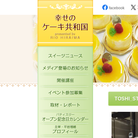
facebook
スイーツニュース
メディア登場のお知
開催講座
イベント参加募集
TOSHI_ST
取材・レポート
パティスリーオープ
主宰・平岩理緒プロ