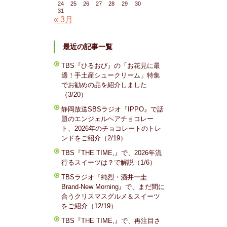
24
25
26
27
28
29
30
31
« 3月
最近の記事一覧
TBS『ひるおび』の「お花見に最
適！手土産シュークリーム」特集
でお勧めの品を紹介しました
（3/20）
静岡放送SBSラジオ『IPPO』で話
題のエンジェルヘアチョコレー
ト、2026年のチョコレートのトレ
ンドをご紹介（2/19）
TBS『THE TIME,』で、2026年流
行るスイーツは？で解説（1/6）
TBSラジオ『純烈・酒井一圭
Brand-New Morning』で、まだ間に
合うクリスマスグルメ＆スイーツ
をご紹介（12/19）
TBS『THE TIME,』で、再注目さ