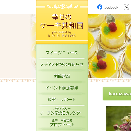
facebook
スイーツニュース
メディア登場のお知
開催講座
イベント参加募集
karuizawa
取材・レポート
パティスリーオープ
主宰・平岩理緒プロ