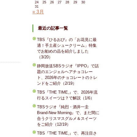
24
25
26
27
28
29
30
31
« 3月
最近の記事一覧
TBS『ひるおび』の「お花見に最
適！手土産シュークリーム」特集
でお勧めの品を紹介しました
（3/20）
静岡放送SBSラジオ『IPPO』で話
題のエンジェルヘアチョコレー
ト、2026年のチョコレートのトレ
ンドをご紹介（2/19）
TBS『THE TIME,』で、2026年流
行るスイーツは？で解説（1/6）
TBSラジオ『純烈・酒井一圭
Brand-New Morning』で、まだ間に
合うクリスマスグルメ＆スイーツ
をご紹介（12/19）
TBS『THE TIME,』で、再注目さ