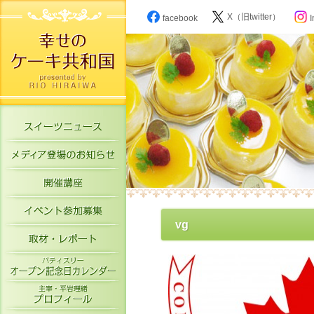
X（旧twitter）
facebook
I
スイーツニュース
メディア登場のお知らせ
開催講座
イベント参加募集
vg
取材・レポート
パティスリーオープン記念日カレン
主宰・平岩理緒プロフィール