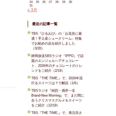
24
25
26
27
28
29
30
31
« 3月
最近の記事一覧
TBS『ひるおび』の「お花見に最
適！手土産シュークリーム」特集
でお勧めの品を紹介しました
（3/20）
静岡放送SBSラジオ『IPPO』で話
題のエンジェルヘアチョコレー
ト、2026年のチョコレートのトレ
ンドをご紹介（2/19）
TBS『THE TIME,』で、2026年流
行るスイーツは？で解説（1/6）
TBSラジオ『純烈・酒井一圭
Brand-New Morning』で、まだ間に
合うクリスマスグルメ＆スイーツ
をご紹介（12/19）
TBS『THE TIME,』で、再注目さ