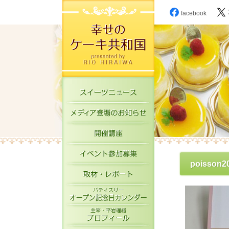
facebook
スイーツニュース
メディア登場のお知
開催講座
イベント参加募集
poisson2
取材・レポート
パティスリーオープ
主宰・平岩理緒プロ