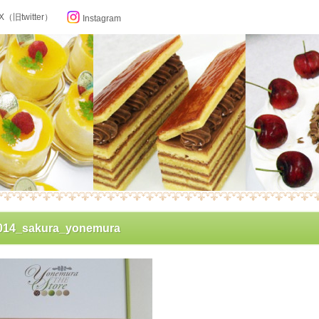
X（旧twitter）
Instagram
らせ
014_sakura_yonemura
ン記念日カレンダー
フィール