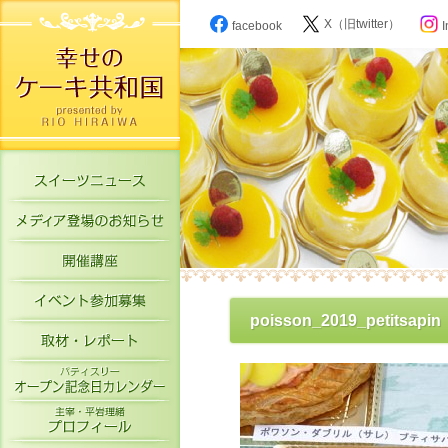
X（旧twitter）
facebook
I
スイーツニュース
メディア登場のお知らせ
開催講座
イベント参加募集
poisson_2019_petitsapin
取材・レポート
パティスリーオープン記念日カレン
主宰・平岩理緒プロフィール