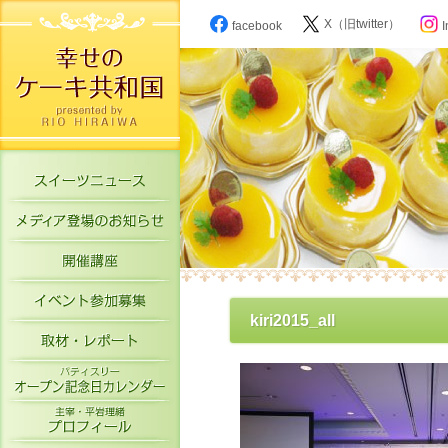
X（旧twitter）
facebook
I
スイーツニュース
メディア登場のお知らせ
開催講座
イベント参加募集
kiri2015_all
取材・レポート
パティスリーオープン記念日カレン
主宰・平岩理緒プロフィール