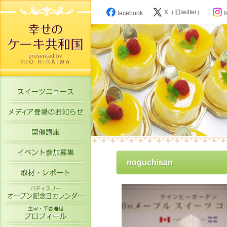
X（旧twitter）
facebook
I
スイーツニュース
メディア登場のお知らせ
開催講座
イベント参加募集
noguchisan
取材・レポート
パティスリーオープン記念日カレン
主宰・平岩理緒プロフィール