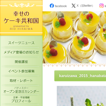
X（旧twitter）
facebook
I
スイーツニュース
メディア登場のお知らせ
開催講座
イベント参加募集
karuizawa_2015_hanabat
取材・レポート
パティスリーオープン記念日カレン
主宰・平岩理緒プロフィール