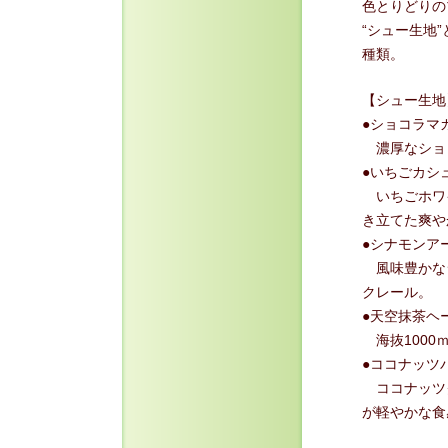
色とりどりの
“シュー生地
種類。
【シュー生地
●ショコラマ
濃厚なショ
●いちごカシ
いちごホワ
き立てた爽や
●シナモンア
風味豊かな
クレール。
●天空抹茶ヘ
海抜1000
●ココナッツ
ココナッツ
が軽やかな食