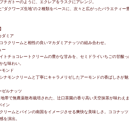
プチガトーのように、エクレアをラスクにアレンジ。
”と“ダクワーズ生地”の２種類をベースに、次々と広がったバラエティー豊
】
カダミア
コラクリームと相性の良いマカダミアナッツの組み合わせ。
ュー
イトチョコレートクリームの豊かな甘みを、セミドライいちごの甘酸っ
かな味わい。
ーモンド
シナモンクリームと丁寧にキャラメリゼしたアーモンドの香ばしさが魅
ーゼルナッツ
ｍ地帯で無農薬散布栽培された、辻口茶園の香り高い天空抹茶が味わえ
パイン
クリームとパインの南国をイメージさせる爽快な美味しさ。ココナッツ
感を演出。