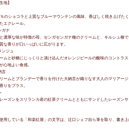
生地】
％のショコラと上質なブルーマウンテンの風味、香ばしく焼き上げたく
たエクレール。
ンガナ
と濃厚な味が特徴の苺、センガセンガナ種のクリームと、キルシュ種で
質な香りが口いっぱいに広がります。
ランジュ
ームと砂糖にじっくりと漬け込んだオレンジピールの酸味のコントラス
が心地よい食感。
納言
リームとブランデーで香りを付けた大納言が織りなす大人のマリアージ
香りをプラス。
ン
レーズンをスリランカ産の紅茶クリームとともにサンドしたレーズンサ
使用している「和楽紅屋」の文字は、辻口シェフ自ら筆を取り、書き上