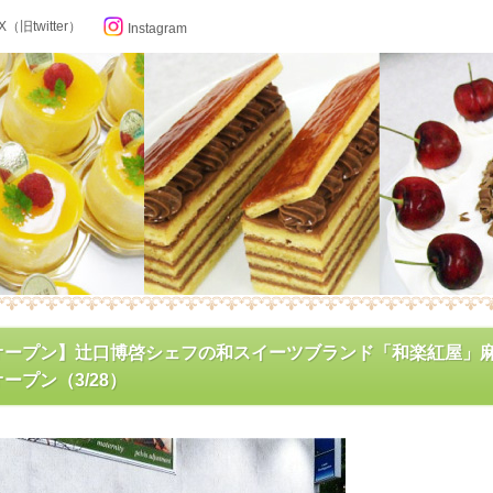
X（旧twitter）
Instagram
らせ
オープン】辻口博啓シェフの和スイーツブランド「和楽紅屋」
ープン（3/28）
ン記念日カレンダー
フィール