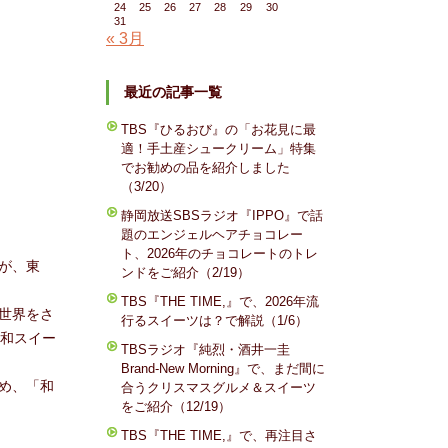
24
25
26
27
28
29
30
31
« 3月
最近の記事一覧
TBS『ひるおび』の「お花見に最
適！手土産シュークリーム」特集
でお勧めの品を紹介しました
（3/20）
静岡放送SBSラジオ『IPPO』で話
題のエンジェルヘアチョコレー
ト、2026年のチョコレートのトレ
」が、東
ンドをご紹介（2/19）
TBS『THE TIME,』で、2026年流
世界をさ
行るスイーツは？で解説（1/6）
た和スイー
TBSラジオ『純烈・酒井一圭
Brand-New Morning』で、まだ間に
め、「和
合うクリスマスグルメ＆スイーツ
をご紹介（12/19）
TBS『THE TIME,』で、再注目さ