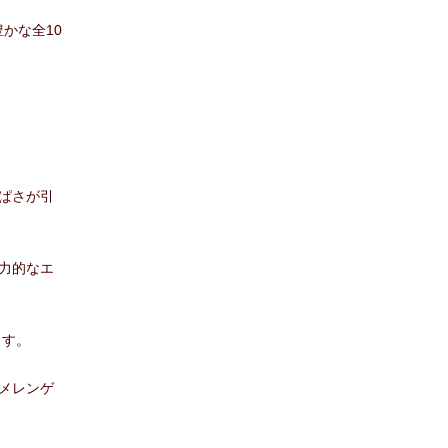
かな全10
ぱさが引
力的なエ
ます。
メレンゲ