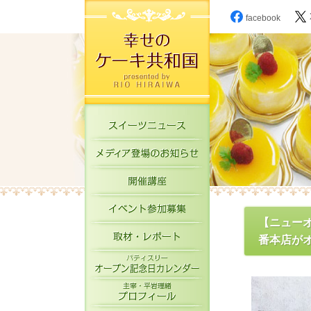
facebook
スイーツニュース
メディア登場のお知
開催講座
イベント参加募集
【ニュー
取材・レポート
番本店がオ
パティスリーオープ
主宰・平岩理緒プロ