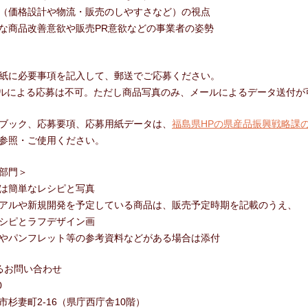
（価格設計や物流・販売のしやすさなど）の視点
商品改善意欲や販売PR意欲などの事業者の姿勢
紙に必要事項を記入して、郵送でご応募ください。
ルによる応募は不可。ただし商品写真のみ、メールによるデータ送付が
ブック、応募要項、応募用紙データは、
福島県HPの県産品振興戦略課
参照・ご使用ください。
部門＞
は簡単なレシピと写真
アルや新規開発を予定している商品は、販売予定時期を記載のうえ、
ピとラフデザイン画
やパンフレット等の参考資料などがある場合は添付
るお問い合わせ
0
杉妻町2-16（県庁西庁舎10階）