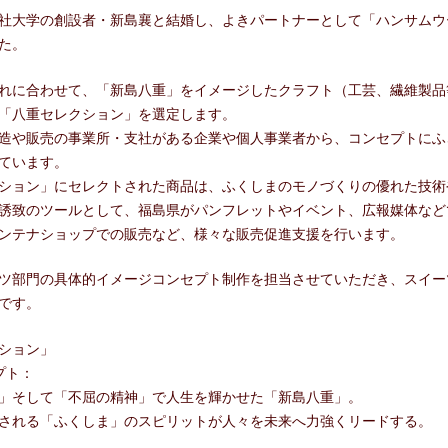
社大学の創設者・新島襄と結婚し、よきパートナーとして「ハンサムウ
た。
れに合わせて、「新島八重」をイメージしたクラフト（工芸、繊維製品
「八重セレクション」を選定します。
造や販売の事業所・支社がある企業や個人事業者から、コンセプトにふ
ています。
ション」にセレクトされた商品は、ふくしまのモノづくりの優れた技術
誘致のツールとして、福島県がパンフレットやイベント、広報媒体など
ンテナショップでの販売など、様々な販売促進支援を行います。
ツ部門の具体的イメージコンセプト制作を担当させていただき、スイー
です。
ション」
プト：
」そして「不屈の精神」で人生を輝かせた「新島八重」。
される「ふくしま」のスピリットが人々を未来へ力強くリードする。