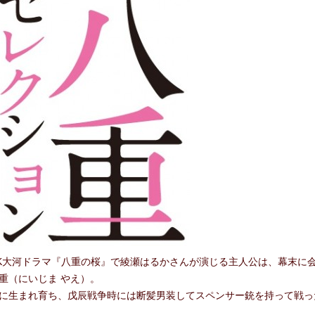
合わせ
NHK大河ドラマ『八重の桜』で綾瀬はるかさんが演じる主人公は、幕末に
重（にいじま やえ）。
に生まれ育ち、戊辰戦争時には断髪男装してスペンサー銃を持って戦っ