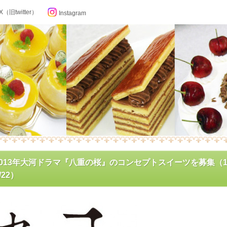
X（旧twitter）
Instagram
らせ
013年大河ドラマ『八重の桜』のコンセプトスイーツを募集（12/
4/22）
ン記念日カレンダー
フィール