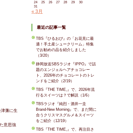
24
25
26
27
28
29
30
31
« 3月
最近の記事一覧
TBS『ひるおび』の「お花見に最
適！手土産シュークリーム」特集
でお勧めの品を紹介しました
（3/20）
静岡放送SBSラジオ『IPPO』で話
題のエンジェルヘアチョコレー
ト、2026年のチョコレートのトレ
ンドをご紹介（2/19）
TBS『THE TIME,』で、2026年流
行るスイーツは？で解説（1/6）
TBSラジオ『純烈・酒井一圭
Brand-New Morning』で、まだ間に
会津藩に生
合うクリスマスグルメ＆スイーツ
をご紹介（12/19）
た意思強
TBS『THE TIME,』で、再注目さ