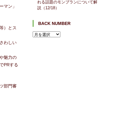
れる話題のモンブランについて解
ーマン」
説（12/18）
BACK NUMBER
等）とス
さわしい
や魅力の
でPRする
ツ部門審