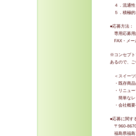
４．流通性
５．積極的な
●応募方法：
専用応募用
FAX・メー
※コンセプト
あるので、ご
＜スイーツ
・既存商品
・リニュー
簡単なレシ
・会社概要
●応募に関す
〒960-867
福島県福島市