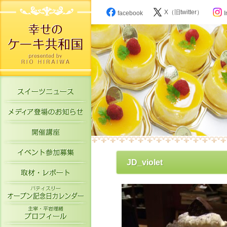
X（旧twitter）
facebook
I
スイーツニュース
メディア登場のお知らせ
開催講座
イベント参加募集
JD_violet
取材・レポート
パティスリーオープン記念日カレン
主宰・平岩理緒プロフィール