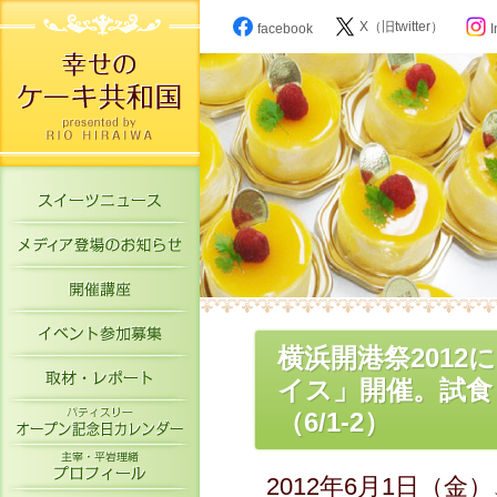
X（旧twitter）
facebook
I
スイーツニュース
メディア登場のお知らせ
開催講座
イベント参加募集
横浜開港祭201
取材・レポート
イス」開催。試食
パティスリーオープン記念日カレン
（6/1-2）
主宰・平岩理緒プロフィール
2012年6月1日（金