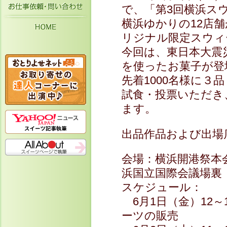
お仕事依頼・お問い合わせ
で、「第3回横浜ス
横浜ゆかりの12店
HOME
リジナル限定スウィ
今回は、東日本大震
を使ったお菓子が登
先着1000名様に３
試食・投票いただき、
ます。
出品作品および出場
会場：横浜開港祭本
浜国立国際会議場裏
スケジュール：
6月1日（金）12
ーツの販売