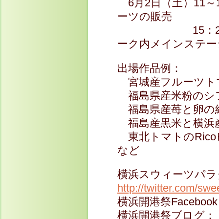
6月2日（土）11
ーツの販売
15：25～ 
ーク内メインステー
出場作品例：
宮城産フルーツト
福島県産米粉のシ
福島県産苺と卵の
福島産黒米と横浜
東北トマトのRic
など
横浜スウィーツパラダイ
http://twitter.com/sw
横浜開港祭Faceboo
横浜開港祭ブログ：