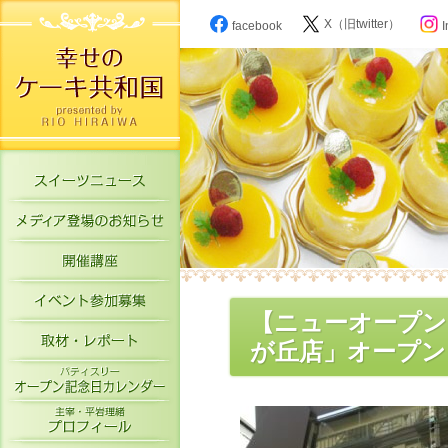
X（旧twitter）
facebook
I
スイーツニュース
メディア登場のお知らせ
開催講座
イベント参加募集
【ニューオープン
取材・レポート
が丘店」オープン
パティスリーオープン記念日カレン
主宰・平岩理緒プロフィール