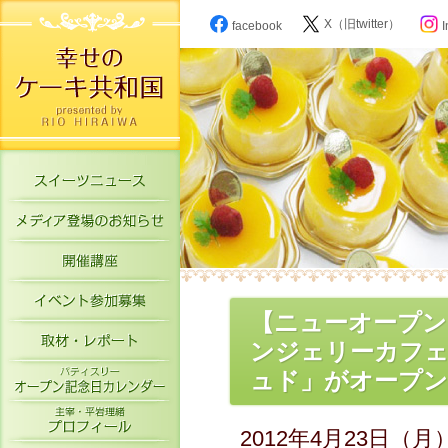
X（旧twitter）
facebook
I
スイーツニュース
メディア登場のお知らせ
開催講座
イベント参加募集
【ニューオープン
取材・レポート
ンジェリーカフェ「V
パティスリーオープン記念日カレン
ュド」がオープン（
主宰・平岩理緒プロフィール
2012年4月23日