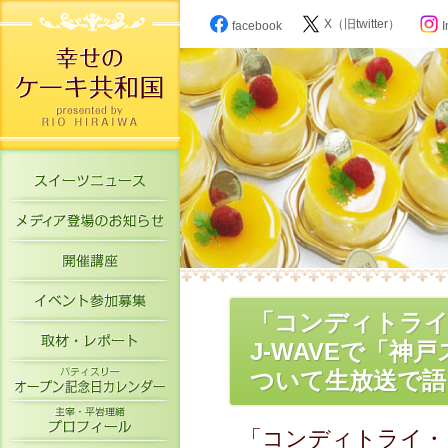
X（旧twitter）
facebook
I
スイーツニュース
メディア登場のお知らせ
開催講座
イベント参加募集
「コンディトライ
取材・レポート
J-WAVEで「
パティスリーオープン記念日カレン
ついて生放送で語る
主宰・平岩理緒プロフィール
「コンディトライ・