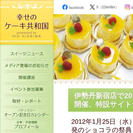
X（旧twitter）
facebook
I
スイーツニュース
メディア登場のお知らせ
開催講座
イベント参加募集
伊勢丹新宿店で2
取材・レポート
開催、特設サイトオ
パティスリーオープン記念日カレン
2012年1月25日
主宰・平岩理緒プロフィール
発のショコラの祭典