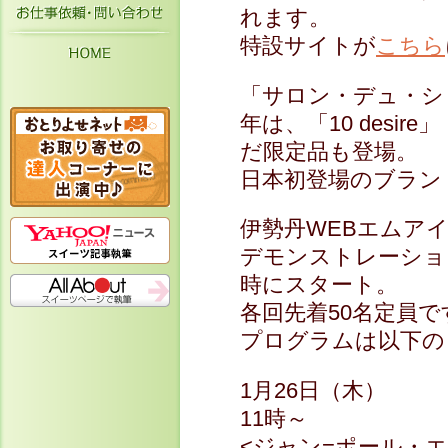
お仕事依頼・お問い合わせ
れます。
特設サイトが
こちら
HOME
「サロン・デュ・ショ
年は、「10 desi
だ限定品も登場。
日本初登場のブラン
伊勢丹WEBエムア
デモンストレーション
時にスタート。
各回先着50名定員で
プログラムは以下の
1月26日（木）
11時～
<ジャン=ポール・エ