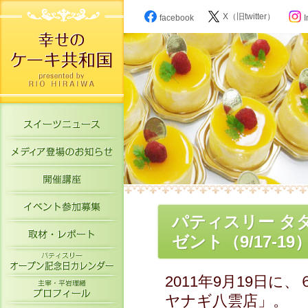
X（旧twitter）
facebook
I
スイーツニュース
メディア登場のお知らせ
開催講座
イベント参加募集
パティスリー タ
取材・レポート
ゼント（9/17-19
パティスリーオープン記念日カレン
2011年9月19日
主宰・平岩理緒プロフィール
ヤナギ八雲店」。