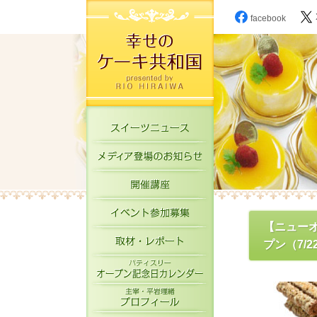
facebook
スイーツニュース
メディア登場のお知
開催講座
イベント参加募集
【ニュー
取材・レポート
プン（7/2
パティスリーオープ
主宰・平岩理緒プロ