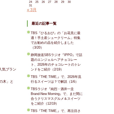
24
25
26
27
28
29
30
31
« 3月
最近の記事一覧
TBS『ひるおび』の「お花見に最
適！手土産シュークリーム」特集
でお勧めの品を紹介しました
（3/20）
静岡放送SBSラジオ『IPPO』で話
題のエンジェルヘアチョコレー
ト、2026年のチョコレートのトレ
人気ブラン
ンドをご紹介（2/19）
TBS『THE TIME,』で、2026年流
の木」と
行るスイーツは？で解説（1/6）
TBSラジオ『純烈・酒井一圭
Brand-New Morning』で、まだ間に
合うクリスマスグルメ＆スイーツ
をご紹介（12/19）
TBS『THE TIME,』で、再注目さ