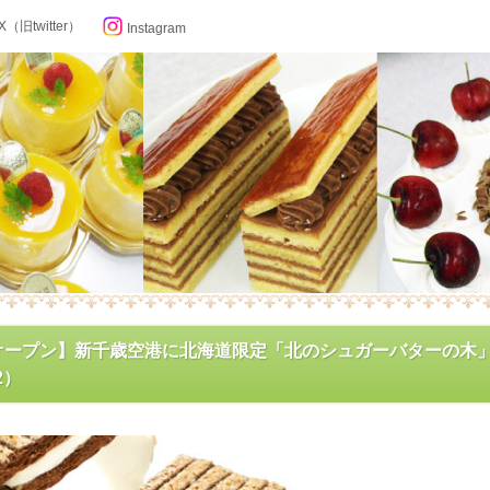
X（旧twitter）
Instagram
らせ
オープン】新千歳空港に北海道限定「北のシュガーバターの木
2）
ン記念日カレンダー
フィール