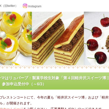
X（旧twitter）
Instagram
らせ
ーマはリュバーブ：製菓学校生対象「第４回軽井沢スイーツ博
1」参加申込受付中（～6/3）
ン記念日カレンダー
ブレストンコートにて、今年の夏も「軽井沢スイーツ博」および「軽井
フィール
ル」が開催されます。