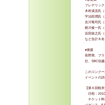
フレデリック
木村成克氏（
宇治田潤氏（
吉川竜司氏（
梶川俊一氏（
浜田統之氏（
など合計８名
●後援
長野県、フラ
社、SBC信
このコンクー
イベントの詳
【第６回軽井
日程：201
チケット料金
バカンス 8,