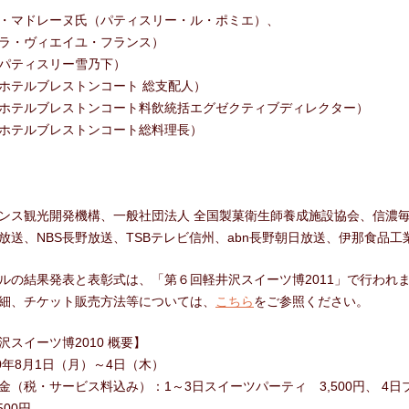
・マドレーヌ氏（パティスリー・ル・ポミエ）、
ラ・ヴィエイユ・フランス）
パティスリー雪乃下）
ホテルブレストンコート 総支配人）
ホテルブレストンコート料飲統括エグゼクティブディレクター）
ホテルブレストンコート総料理長）
ンス観光開発機構、一般社団法人 全国製菓衛生師養成施設協会、信濃
越放送、NBS長野放送、TSBテレビ信州、abn長野朝日放送、伊那食品工
ルの結果発表と表彰式は、「第６回軽井沢スイーツ博2011」で行われ
細、チケット販売方法等については、
こちら
をご参照ください。
沢スイーツ博2010 概要】
0年8月1日（月）～4日（木）
（税・サービス料込み）：1～3日スイーツパーティ 3,500円、 4日
500円