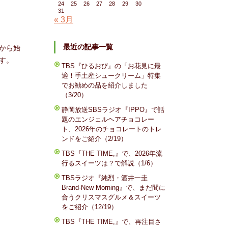
24
25
26
27
28
29
30
31
« 3月
最近の記事一覧
から始
す。
TBS『ひるおび』の「お花見に最
適！手土産シュークリーム」特集
でお勧めの品を紹介しました
（3/20）
静岡放送SBSラジオ『IPPO』で話
題のエンジェルヘアチョコレー
ト、2026年のチョコレートのトレ
ンドをご紹介（2/19）
TBS『THE TIME,』で、2026年流
行るスイーツは？で解説（1/6）
TBSラジオ『純烈・酒井一圭
Brand-New Morning』で、まだ間に
合うクリスマスグルメ＆スイーツ
をご紹介（12/19）
TBS『THE TIME,』で、再注目さ