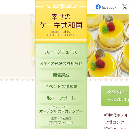
facebook
スイーツニュース
メディア登場のお知
開催講座
イベント参加募集
今年のテ
取材・レポート
ール201
パティスリーオープ
軽井沢ホテル
主宰・平岩理緒プロ
ツ博コンクー