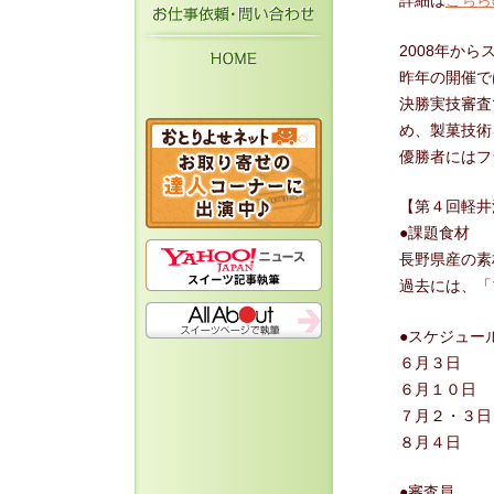
詳細は
こちら
お仕事依頼・お問い
HOME
2008年か
昨年の開催で
決勝実技審査
め、製菓技術
優勝者にはフ
【第４回軽井
●課題食材 
長野県産の素
過去には、「
●スケジュー
６月３日 
６月１０日 
７月２・３日
８月４日 第
●審査員