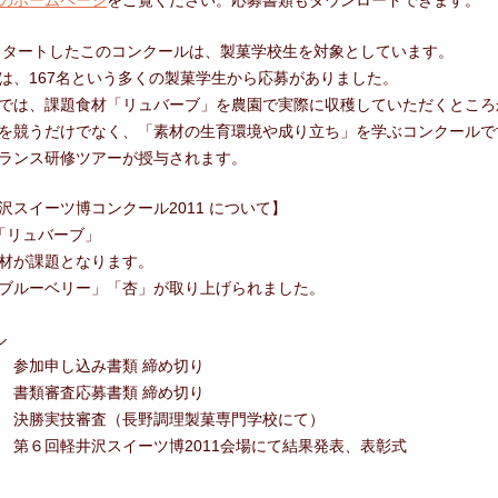
のホームページ
をご覧ください。応募書類もダウンロードできます。
合わせ
らスタートしたこのコンクールは、製菓学校生を対象としています。
は、167名という多くの製菓学生から応募がありました。
では、課題食材「リュバーブ」を農園で実際に収穫していただくところ
を競うだけでなく、「素材の生育環境や成り立ち」を学ぶコンクールで
ランス研修ツアーが授与されます。
沢スイーツ博コンクール2011 について】
「リュバーブ」
材が課題となります。
ブルーベリー」「杏」が取り上げられました。
ル
参加申し込み書類 締め切り
書類審査応募書類 締め切り
 決勝実技審査（長野調理製菓専門学校にて）
６回軽井沢スイーツ博2011会場にて結果発表、表彰式