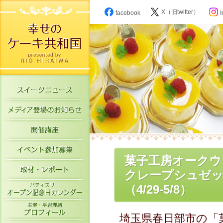
X（旧twitter）
facebook
I
スイーツニュース
メディア登場のお知らせ
開催講座
イベント参加募集
菓子工房オークウ
取材・レポート
クレープシュゼッ
パティスリーオープン記念日カレン
（4/29-5/8）
主宰・平岩理緒プロフィール
埼玉県春日部市の「