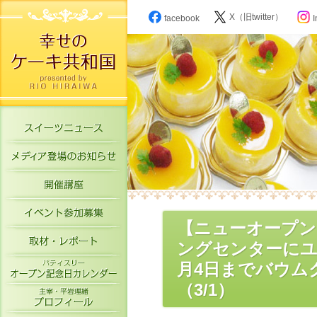
X（旧twitter）
facebook
I
スイーツニュース
メディア登場のお知らせ
開催講座
イベント参加募集
【ニューオープン
取材・レポート
ングセンターにユ
パティスリーオープン記念日カレン
月4日までバウム
（3/1）
主宰・平岩理緒プロフィール