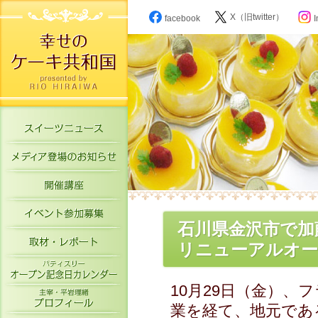
X（旧twitter）
facebook
I
スイーツニュース
メディア登場のお知らせ
開催講座
イベント参加募集
石川県金沢市で加
取材・レポート
リニューアルオープ
パティスリーオープン記念日カレン
10月29日（金）
主宰・平岩理緒プロフィール
業を経て、地元であ