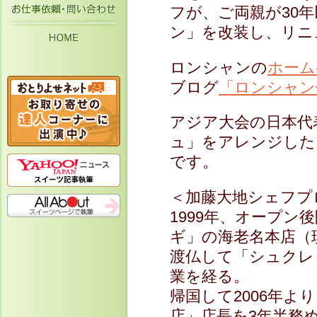
お仕事依頼・お問い合わせ
フが、ご両親が30
ン」を改装し、リニ
HOME
ロンシャンの
ホーム
ブログ
「ロンシャン
アジア大会の日本代
ュ」をアレンジした
です。
＜加藤大地シェフプ
1999年、オープン
ギ」の海老名本店（
渡仏して「シュクレ
業を経る。
帰国して2006年よ
店」店長を3年半務