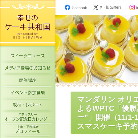
X（旧twitter）
facebook
I
スイーツニュース
メディア登場のお知らせ
開催講座
イベント参加募集
マンダリン オリ
取材・レポート
よるWPTC「優
パティスリーオープン記念日カレン
ー”」開催（11/1
スマスケーキ予約
主宰・平岩理緒プロフィール