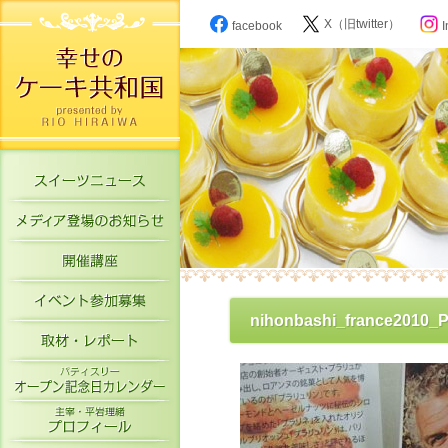
X（旧twitter）
facebook
I
スイーツニュース
メディア登場のお知らせ
開催講座
イベント参加募集
nihonbashi_france2010_P
取材・レポート
パティスリーオープン記念日カレン
主宰・平岩理緒プロフィール