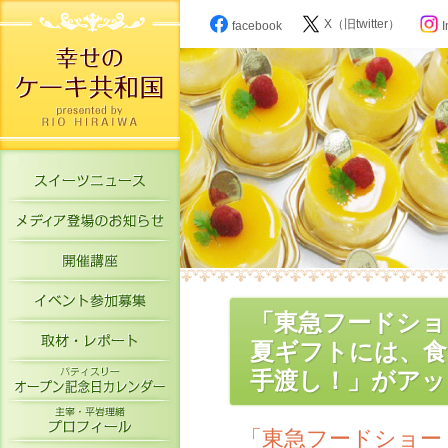
X（旧twitter）
facebook
I
スイーツニュース
メディア登場のお知らせ
開催講座
イベント参加募集
「東急フードショ
取材・レポート
夏ギフトには、食
パティスリーオープン記念日カレン
手渡し！」がアッ
主宰・平岩理緒プロフィール
「東急フードショー