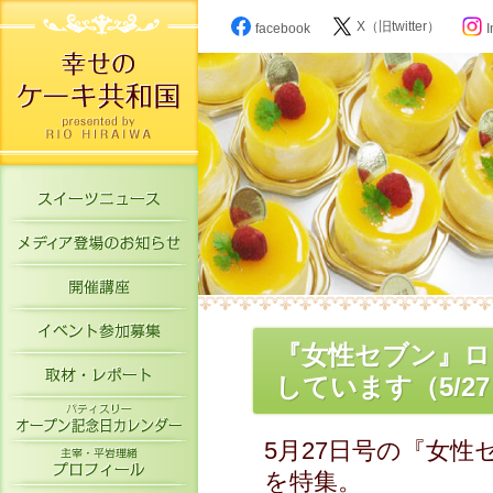
X（旧twitter）
facebook
I
スイーツニュース
メディア登場のお知らせ
開催講座
イベント参加募集
『女性セブン』ロ
取材・レポート
しています（5/2
パティスリーオープン記念日カレン
5月27日号の『女
主宰・平岩理緒プロフィール
を特集。