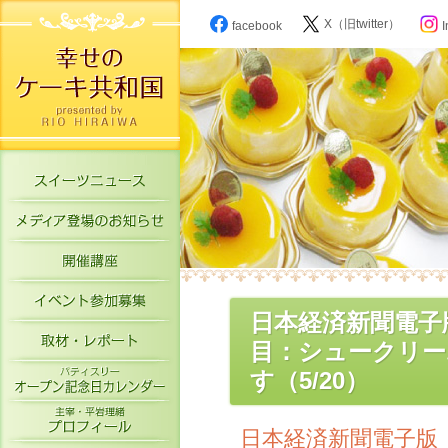
X（旧twitter）
facebook
I
スイーツニュース
メディア登場のお知らせ
開催講座
イベント参加募集
日本経済新聞電子
取材・レポート
目：シュークリー
パティスリーオープン記念日カレン
す（5/20）
主宰・平岩理緒プロフィール
日本経済新聞電子版