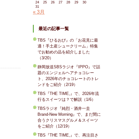
24
25
26
27
28
29
30
31
« 3月
最近の記事一覧
TBS『ひるおび』の「お花見に最
適！手土産シュークリーム」特集
でお勧めの品を紹介しました
（3/20）
静岡放送SBSラジオ『IPPO』で話
題のエンジェルヘアチョコレー
ト、2026年のチョコレートのトレ
ンドをご紹介（2/19）
TBS『THE TIME,』で、2026年流
行るスイーツは？で解説（1/6）
TBSラジオ『純烈・酒井一圭
Brand-New Morning』で、まだ間に
合うクリスマスグルメ＆スイーツ
をご紹介（12/19）
TBS『THE TIME,』で、再注目さ