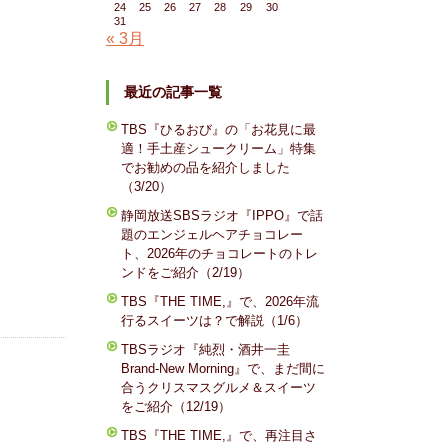
24
25
26
27
28
29
30
31
« 3月
最近の記事一覧
TBS『ひるおび』の「お花見に最
適！手土産シュークリーム」特集
でお勧めの品を紹介しました
（3/20）
静岡放送SBSラジオ『IPPO』で話
題のエンジェルヘアチョコレー
ト、2026年のチョコレートのトレ
ンドをご紹介（2/19）
TBS『THE TIME,』で、2026年流
行るスイーツは？で解説（1/6）
TBSラジオ『純烈・酒井一圭
Brand-New Morning』で、まだ間に
合うクリスマスグルメ＆スイーツ
をご紹介（12/19）
TBS『THE TIME,』で、再注目さ