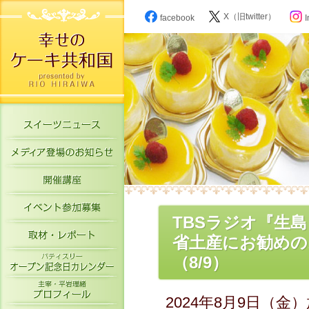
X（旧twitter）
facebook
I
スイーツニュース
メディア登場のお知らせ
開催講座
イベント参加募集
TBSラジオ『生
取材・レポート
省土産にお勧めの
パティスリーオープン記念日カレン
（8/9）
主宰・平岩理緒プロフィール
2024年8月9日（