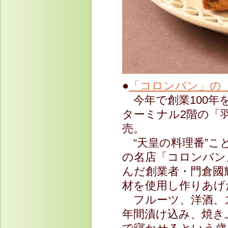
●
「コロンバン」の
今年で創業100年
ターミナル2階の「羽田
売。
“天皇の料理番”こと
の名店「コロンバン
んだ創業者・門倉國
材を使用し作りあげ
フルーツ、洋酒、ス
年間漬け込み、焼き