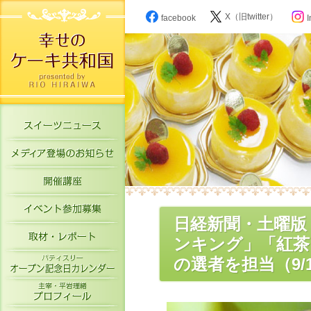
X（旧twitter）
facebook
I
スイーツニュース
メディア登場のお知らせ
開催講座
イベント参加募集
日経新聞・土曜版
取材・レポート
ンキング」「紅茶
パティスリーオープン記念日カレン
の選者を担当（9/
主宰・平岩理緒プロフィール