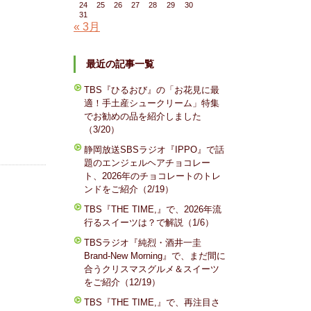
24
25
26
27
28
29
30
31
« 3月
最近の記事一覧
TBS『ひるおび』の「お花見に最
適！手土産シュークリーム」特集
でお勧めの品を紹介しました
（3/20）
静岡放送SBSラジオ『IPPO』で話
題のエンジェルヘアチョコレー
ト、2026年のチョコレートのトレ
ンドをご紹介（2/19）
TBS『THE TIME,』で、2026年流
行るスイーツは？で解説（1/6）
TBSラジオ『純烈・酒井一圭
Brand-New Morning』で、まだ間に
合うクリスマスグルメ＆スイーツ
をご紹介（12/19）
TBS『THE TIME,』で、再注目さ