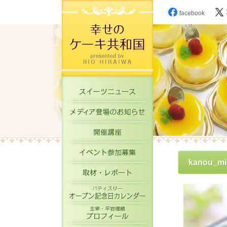
facebook
スイーツニュース
メディア登場のお知
開催講座
イベント参加募集
kanou_mi
取材・レポート
パティスリーオープ
主宰・平岩理緒プロ