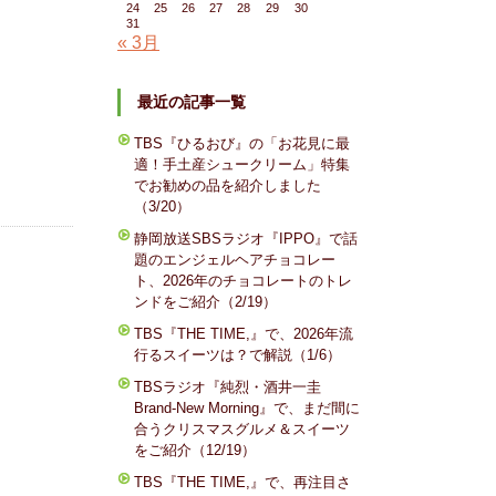
24
25
26
27
28
29
30
31
« 3月
最近の記事一覧
TBS『ひるおび』の「お花見に最
適！手土産シュークリーム」特集
でお勧めの品を紹介しました
（3/20）
静岡放送SBSラジオ『IPPO』で話
題のエンジェルヘアチョコレー
ト、2026年のチョコレートのトレ
ンドをご紹介（2/19）
TBS『THE TIME,』で、2026年流
行るスイーツは？で解説（1/6）
TBSラジオ『純烈・酒井一圭
Brand-New Morning』で、まだ間に
合うクリスマスグルメ＆スイーツ
をご紹介（12/19）
TBS『THE TIME,』で、再注目さ