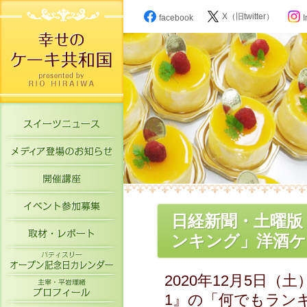
X（旧twitter）
facebook
I
スイーツニュース
メディア登場のお知らせ
開催講座
イベント参加募集
日経新聞・土曜版
取材・レポート
ンキング」洋酒ケ
パティスリーオープン記念日カレン
2020年12月5日（
主宰・平岩理緒プロフィール
1』の「何でもラン