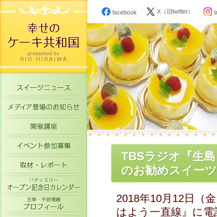
X（旧twitter）
facebook
I
スイーツニュース
メディア登場のお知らせ
開催講座
イベント参加募集
TBSラジオ『生
取材・レポート
のお勧めスイーツを
パティスリーオープン記念日カレン
2018年10月12
主宰・平岩理緒プロフィール
はよう一直線』に電