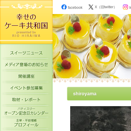
X（旧twitter）
facebook
I
スイーツニュース
メディア登場のお知らせ
開催講座
イベント参加募集
shiroyama
取材・レポート
パティスリーオープン記念日カレン
主宰・平岩理緒プロフィール