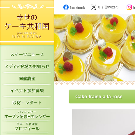
X（旧twitter）
facebook
I
スイーツニュース
メディア登場のお知らせ
開催講座
イベント参加募集
Cake-fraise-a-la-rose
取材・レポート
パティスリーオープン記念日カレン
主宰・平岩理緒プロフィール