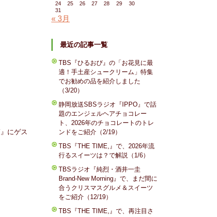
24
25
26
27
28
29
30
31
« 3月
最近の記事一覧
TBS『ひるおび』の「お花見に最
適！手土産シュークリーム」特集
でお勧めの品を紹介しました
（3/20）
静岡放送SBSラジオ『IPPO』で話
題のエンジェルヘアチョコレー
ト、2026年のチョコレートのトレ
NT』にゲス
ンドをご紹介（2/19）
TBS『THE TIME,』で、2026年流
行るスイーツは？で解説（1/6）
TBSラジオ『純烈・酒井一圭
Brand-New Morning』で、まだ間に
合うクリスマスグルメ＆スイーツ
をご紹介（12/19）
TBS『THE TIME,』で、再注目さ