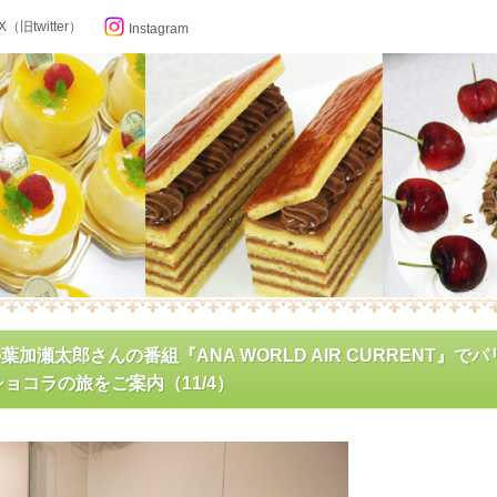
X（旧twitter）
Instagram
らせ
の葉加瀬太郎さんの番組『ANA WORLD AIR CURRENT』で
ョコラの旅をご案内（11/4）
ン記念日カレンダー
フィール