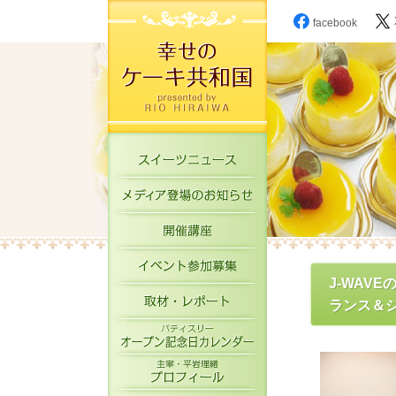
facebook
スイーツニュース
メディア登場のお知
開催講座
イベント参加募集
J-WAVE
取材・レポート
ランス＆シ
パティスリーオープ
主宰・平岩理緒プロ