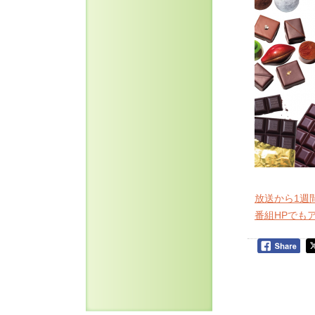
放送から1週
番組HPでも