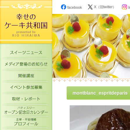
X（旧twitter）
facebook
I
スイーツニュース
メディア登場のお知らせ
開催講座
イベント参加募集
montblanc_espritdeparis
取材・レポート
パティスリーオープン記念日カレン
主宰・平岩理緒プロフィール