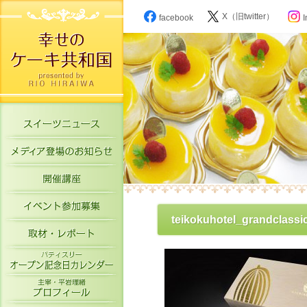
X（旧twitter）
facebook
I
スイーツニュース
メディア登場のお知らせ
開催講座
イベント参加募集
teikokuhotel_grandclassi
取材・レポート
パティスリーオープン記念日カレン
主宰・平岩理緒プロフィール