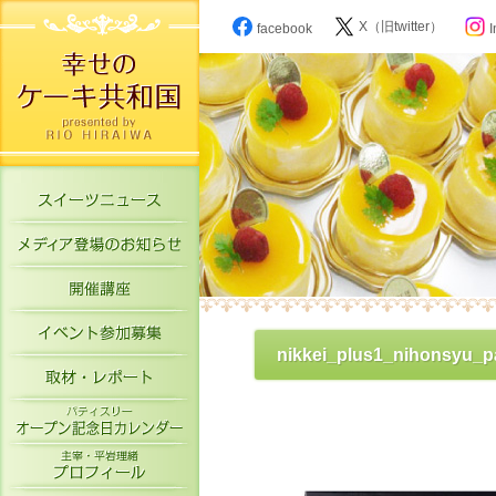
X（旧twitter）
facebook
I
スイーツニュース
メディア登場のお知らせ
開催講座
イベント参加募集
nikkei_plus1_nihonsyu_p
取材・レポート
パティスリーオープン記念日カレン
主宰・平岩理緒プロフィール