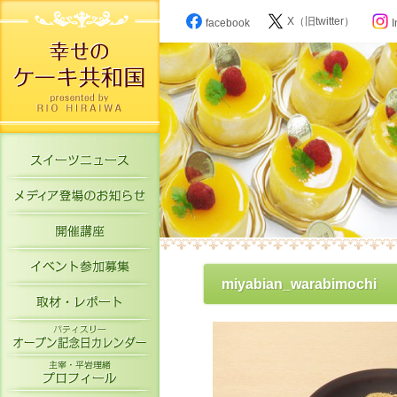
X（旧twitter）
facebook
I
スイーツニュース
メディア登場のお知らせ
開催講座
イベント参加募集
miyabian_warabimochi
取材・レポート
パティスリーオープン記念日カレン
主宰・平岩理緒プロフィール