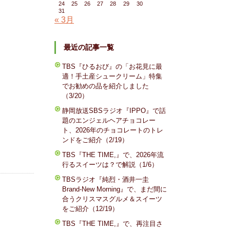
24
25
26
27
28
29
30
31
« 3月
最近の記事一覧
TBS『ひるおび』の「お花見に最
適！手土産シュークリーム」特集
でお勧めの品を紹介しました
（3/20）
静岡放送SBSラジオ『IPPO』で話
題のエンジェルヘアチョコレー
ト、2026年のチョコレートのトレ
ンドをご紹介（2/19）
TBS『THE TIME,』で、2026年流
行るスイーツは？で解説（1/6）
TBSラジオ『純烈・酒井一圭
Brand-New Morning』で、まだ間に
合うクリスマスグルメ＆スイーツ
をご紹介（12/19）
TBS『THE TIME,』で、再注目さ