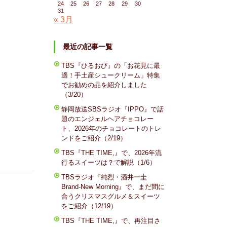
24
25
26
27
28
29
30
31
« 3月
最近の記事一覧
TBS『ひるおび』の「お花見に最
適！手土産シュークリーム」特集
でお勧めの品を紹介しました
（3/20）
静岡放送SBSラジオ『IPPO』で話
題のエンジェルヘアチョコレー
ト、2026年のチョコレートのトレ
ンドをご紹介（2/19）
TBS『THE TIME,』で、2026年流
行るスイーツは？で解説（1/6）
TBSラジオ『純烈・酒井一圭
Brand-New Morning』で、まだ間に
合うクリスマスグルメ＆スイーツ
をご紹介（12/19）
TBS『THE TIME,』で、再注目さ