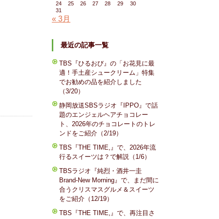
24
25
26
27
28
29
30
31
« 3月
最近の記事一覧
TBS『ひるおび』の「お花見に最
適！手土産シュークリーム」特集
でお勧めの品を紹介しました
（3/20）
静岡放送SBSラジオ『IPPO』で話
題のエンジェルヘアチョコレー
ト、2026年のチョコレートのトレ
ンドをご紹介（2/19）
TBS『THE TIME,』で、2026年流
行るスイーツは？で解説（1/6）
TBSラジオ『純烈・酒井一圭
Brand-New Morning』で、まだ間に
合うクリスマスグルメ＆スイーツ
をご紹介（12/19）
TBS『THE TIME,』で、再注目さ