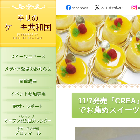
X（旧twitter）
facebook
I
スイーツニュース
メディア登場のお知らせ
開催講座
イベント参加募集
11/7発売『CRE
取材・レポート
でお薦めスイーツ
パティスリーオープン記念日カレン
主宰・平岩理緒プロフィール